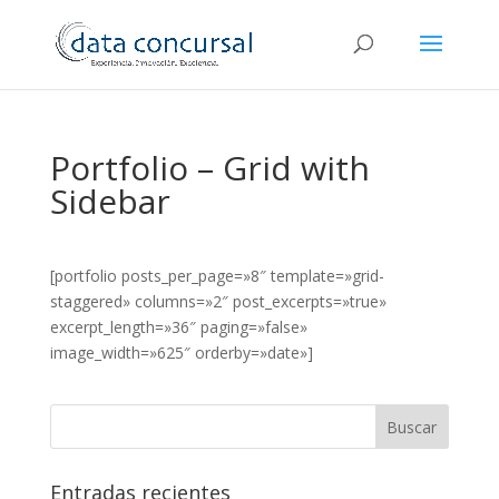
Portfolio – Grid with
Sidebar
[portfolio posts_per_page=»8″ template=»grid-
staggered» columns=»2″ post_excerpts=»true»
excerpt_length=»36″ paging=»false»
image_width=»625″ orderby=»date»]
Entradas recientes